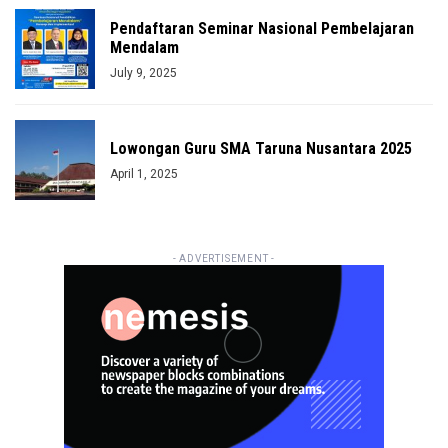
Pendaftaran Seminar Nasional Pembelajaran
Mendalam
July 9, 2025
Lowongan Guru SMA Taruna Nusantara 2025
April 1, 2025
- ADVERTISEMENT -