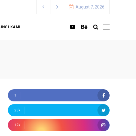
Lowongan Calon Dosen Tetap STKIP Persada Evav Tu
August 7, 2026
UNGI KAMI
1
23k
12k