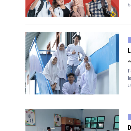
b
L
A
F
l
U
D