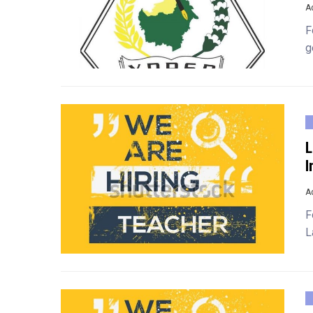
A
F
g
L
I
A
F
L