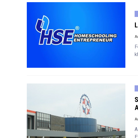
L
A
F
k
S
A
A
A
E