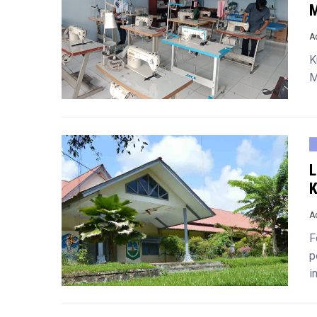
M
A
K
M
L
K
A
F
p
i