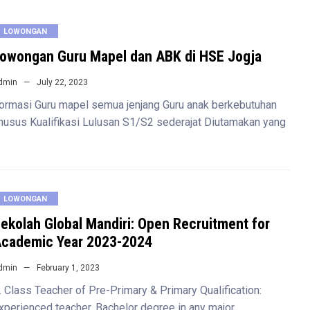
LOWONGAN
owongan Guru Mapel dan ABK di HSE Jogja
dmin
July 22, 2023
ormasi Guru mapel semua jenjang Guru anak berkebutuhan
husus Kualifikasi Lulusan S1/S2 sederajat Diutamakan yang
LOWONGAN
ekolah Global Mandiri: Open Recruitment for
cademic Year 2023-2024
dmin
February 1, 2023
. Class Teacher of Pre-Primary & Primary Qualification:
xperienced teacher. Bachelor degree in any major.