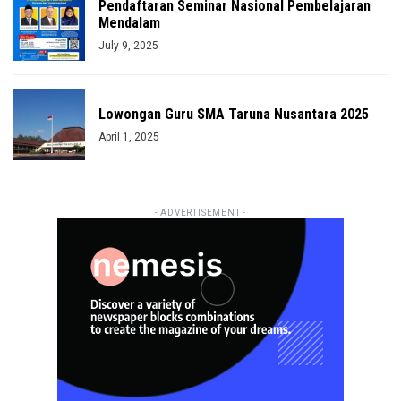
Pendaftaran Seminar Nasional Pembelajaran
Mendalam
July 9, 2025
Lowongan Guru SMA Taruna Nusantara 2025
April 1, 2025
- ADVERTISEMENT -