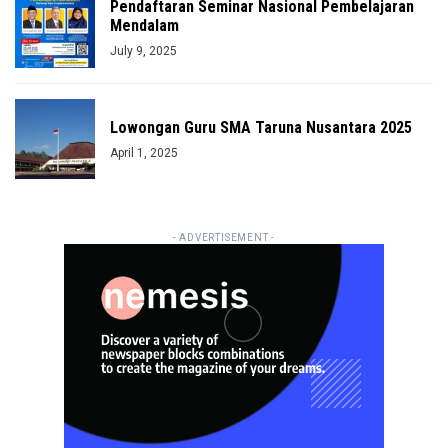
Pendaftaran Seminar Nasional Pembelajaran
Mendalam
July 9, 2025
Lowongan Guru SMA Taruna Nusantara 2025
April 1, 2025
- ADVERTISEMENT -