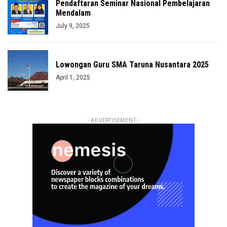
Pendaftaran Seminar Nasional Pembelajaran
Mendalam
July 9, 2025
Lowongan Guru SMA Taruna Nusantara 2025
April 1, 2025
- ADVERTISEMENT -