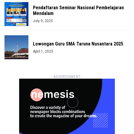
Pendaftaran Seminar Nasional Pembelajaran
Mendalam
July 9, 2025
Lowongan Guru SMA Taruna Nusantara 2025
April 1, 2025
- ADVERTISEMENT -