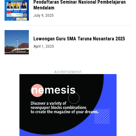
Pendaftaran Seminar Nasional Pembelajaran
Mendalam
July 9, 2025
Lowongan Guru SMA Taruna Nusantara 2025
April 1, 2025
- ADVERTISEMENT -