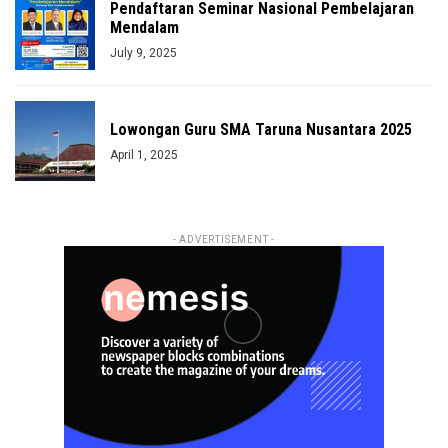
Pendaftaran Seminar Nasional Pembelajaran
Mendalam
July 9, 2025
Lowongan Guru SMA Taruna Nusantara 2025
April 1, 2025
- ADVERTISEMENT -