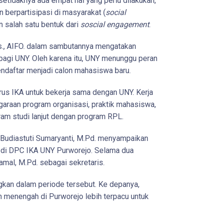
setidaknya ada empat hal yang perlu dilakukan,
an berpartisipasi di masyarakat (
social
n salah satu bentuk dari
soscial engagement
.
es., AIFO. dalam sambutannya mengatakan
agi UNY. Oleh karena itu, UNY menunggu peran
ndaftar menjadi calon mahasiswa baru.
rus IKA untuk bekerja sama dengan UNY. Kerja
araan program organisasi, praktik mahasiswa,
gram studi lanjut dengan program RPL.
 Budiastuti Sumaryanti, M.Pd. menyampaikan
f di DPC IKA UNY Purworejo. Selama dua
amal, M.Pd. sebagai sekretaris.
gkan dalam periode tersebut. Ke depanya,
h menengah di Purworejo lebih terpacu untuk