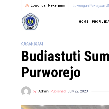
Lowongan Pekerjaan
Lowongan Calon Dosen 
HOME
PROFIL IK
ORGANISASI
Budiastuti Su
Purworejo
by
Admin
Published
July 22, 2023