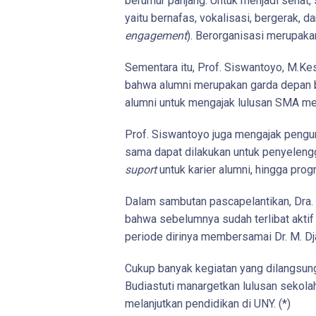
berumur panjang. Untuk menjadi sehat, 
yaitu bernafas, vokalisasi, bergerak, d
engagement
). Berorganisasi merupaka
Sementara itu, Prof. Siswantoyo, M.K
bahwa alumni merupakan garda depan b
alumni untuk mengajak lulusan SMA me
Prof. Siswantoyo juga mengajak pengu
sama dapat dilakukan untuk penyelengg
suport
untuk karier alumni, hingga pro
Dalam sambutan pascapelantikan, Dra.
bahwa sebelumnya sudah terlibat akti
periode dirinya membersamai Dr. M. Dj
Cukup banyak kegiatan yang dilangsun
Budiastuti manargetkan lulusan sekola
melanjutkan pendidikan di UNY. (*)