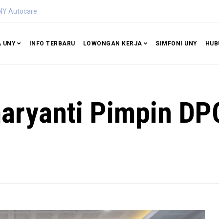
Tetap STKIP Persada Evav Tual Maluku
A UNY
INFO TERBARU
LOWONGAN KERJA
SIMFONI UNY
HUB
maryanti Pimpin DP