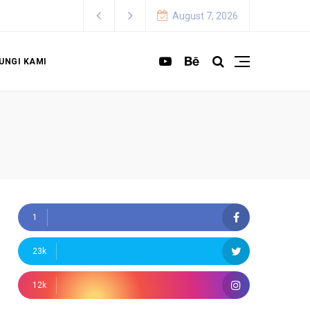
August 7, 2026
UNGI KAMI
1
23k
12k